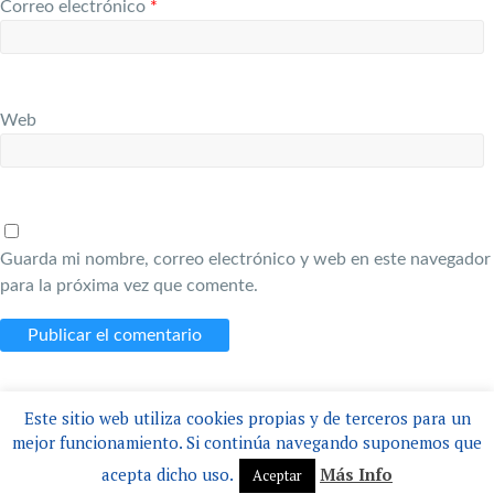
Correo electrónico
*
Web
Guarda mi nombre, correo electrónico y web en este navegador
para la próxima vez que comente.
Este sitio web utiliza cookies propias y de terceros para un
mejor funcionamiento. Si continúa navegando suponemos que
Copyright © 2026
Distribuciones Bollfrost
. Todos los derechos reservados.
acepta dicho uso.
Más Info
Aceptar
Tema
Spacious
de ThemeGrill. Funciona con:
WordPress
.