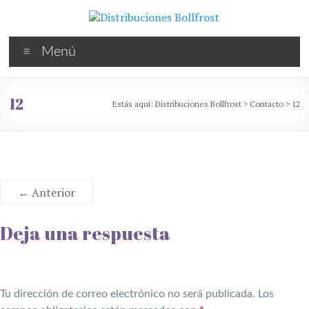
Saltar
al
contenido
Distribuciones
Menú
Bollfrost
Bollería
12
Estás aquí:
Distribuciones Bollfrost
>
Contacto
>
12
industrial
congelada
← Anterior
Deja una respuesta
Tu dirección de correo electrónico no será publicada.
Los