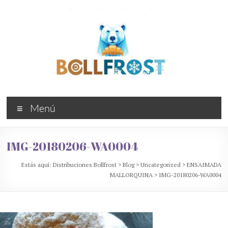
Saltar
al
contenido
Distribuciones
Menú
Bollfrost
Bollería
IMG-20180206-WA0004
industrial
congelada
Estás aquí:
Distribuciones Bollfrost
>
Blog
>
Uncategorized
>
ENSAIMADA
MALLORQUINA
>
IMG-20180206-WA0004