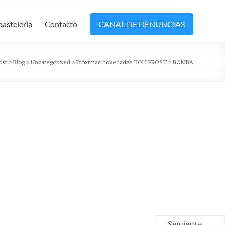
pastelería
Contacto
CANAL DE DENUNCIAS
ost
>
Blog
>
Uncategorized
>
Próximas novedades BOLLFROST
>
BOMBA
Siguiente →