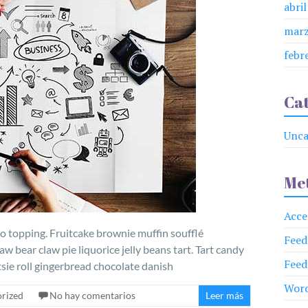
abri
marz
febr
Cat
Unca
Me
Acce
-o topping. Fruitcake brownie muffin soufflé
Feed
w bear claw pie liquorice jelly beans tart. Tart candy
Feed
ie roll gingerbread chocolate danish
Word
rized
No hay comentarios
Leer más