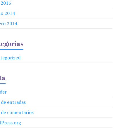
l 2016
o 2014
ero 2014
egorías
tegorized
ta
der
 de entradas
 de comentarios
Press.org