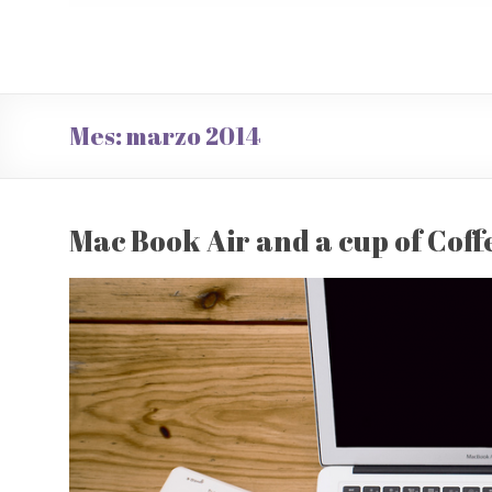
Mes:
marzo 2014
Mac Book Air and a cup of Coff