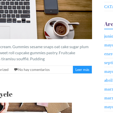
CAT
Arc
juni
may
e cream. Gummies sesame snaps oat cake sugar plum
sweet roll cupcake gummies pastry. Fruitcake
ener
tiramisu soufflé. Pudding
sept
rized
No hay comentarios
Leer más
may
abri
marz
ycle
marz
may