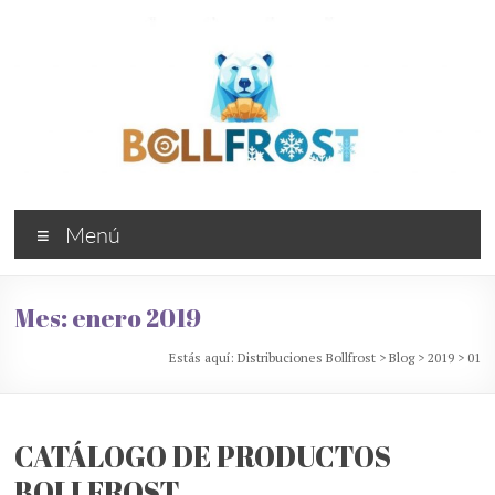
Saltar
al
contenido
Distribuciones
Menú
Bollfrost
Bollería
Mes:
enero 2019
industrial
congelada
Estás aquí:
Distribuciones Bollfrost
>
Blog
>
2019
>
01
CATÁLOGO DE PRODUCTOS
BOLLFROST