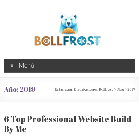
Saltar
al
contenido
Distribuciones
Menú
Bollfrost
Bollería
Año:
2019
Estás aquí:
Distribuciones Bollfrost
>
Blog
>
2019
industrial
congelada
6 Top Professional Website Build
By Me