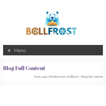
Saltar
al
contenido
Distribuciones
Menú
Bollfrost
Bollería
Blog Full Content
industrial
congelada
Estás aquí:
Distribuciones Bollfrost
>
Blog Full Content