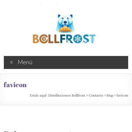
Saltar
al
contenido
Distribuciones
Menú
Bollfrost
Bollería
favicon
industrial
congelada
Estás aquí:
Distribuciones Bollfrost
>
Contacto
>
Map
>
favicon