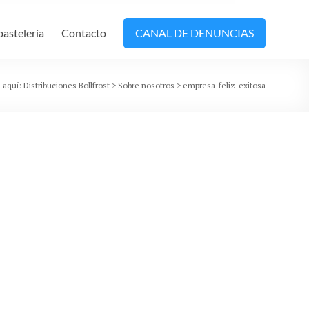
pastelería
Contacto
CANAL DE DENUNCIAS
 aquí:
Distribuciones Bollfrost
>
Sobre nosotros
>
empresa-feliz-exitosa