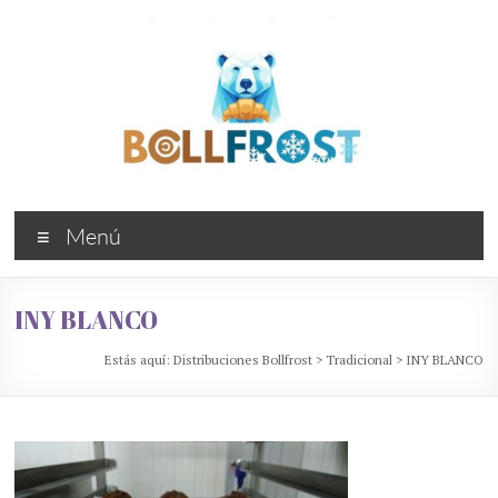
Saltar
al
contenido
Distribuciones
Menú
Bollfrost
Bollería
INY BLANCO
industrial
congelada
Estás aquí:
Distribuciones Bollfrost
>
Tradicional
>
INY BLANCO